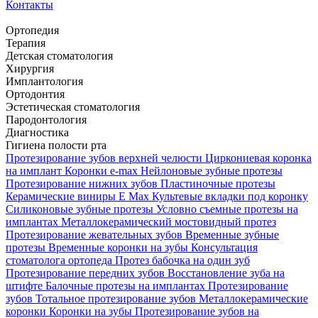
Контакты
Ортопедия
Терапия
Детская стоматология
Хирургия
Имплантология
Ортодонтия
Эстетическая стоматология
Пародонтология
Диагностика
Гигиена полости рта
Протезирование зубов верхней челюсти
Циркониевая коронка
на имплант
Коронки e-max
Нейлоновые зубные протезы
Протезирование нижних зубов
Пластиночные протезы
Керамические виниры E Max
Культевые вкладки под коронку
Силиконовые зубные протезы
Условно съемные протезы на
имплантах
Металлокерамический мостовидный протез
Протезирование жевательных зубов
Временные зубные
протезы
Временные коронки на зубы
Консультация
стоматолога ортопеда
Протез бабочка на один зуб
Протезирование передних зубов
Восстановление зуба на
штифте
Балочные протезы на имплантах
Протезирование
зубов
Тотальное протезирование зубов
Металлокерамические
коронки
Коронки на зубы
Протезирование зубов на