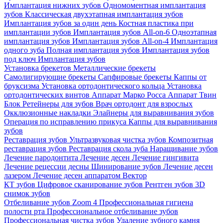
Имплантация нижних зубов
Одномоментная имплантация
зубов
Классическая двухэтапная имплантация зубов
Имплантация зубов за один день
Костная пластика при
имплантации зубов
Имплантация зубов All-on-6
Одноэтапная
имплантация зубов
Имплантация зубов All-on-4
Имплантация
одного зуба
Полная имплантация зубов
Имплантация зубов
под ключ
Имплантация зубов
Установка брекетов
Металлические брекеты
Самолигирующие брекеты
Сапфировые брекеты
Каппы от
бруксизма
Установка ортодонтического кольца
Установка
ортодонтических винтов
Аппарат Марко Росса
Аппарат Твин
Блок
Ретейнеры для зубов
Врач ортодонт для взрослых
Окклюзионные накладки
Элайнеры для выравнивания зубов
Операция по исправлению прикуса
Каппы для выравнивания
зубов
Реставрация зубов
Ультразвуковая чистка зубов
Композитная
реставрация зубов
Реставрация скола зуба
Наращивание зубов
Лечение пародонтита
Лечение десен
Лечение гингивита
Лечение рецессии десны
Шинирование зубов
Лечение десен
лазером
Лечение десен аппаратом Вектор
КТ зубов
Цифровое сканирование зубов
Рентген зубов
3D
снимок зубов
Отбеливание зубов Zoom 4
Профессиональная гигиена
полости рта
Профессиональное отбеливание зубов
Профессиональная чистка зубов
Удаление зубного камня