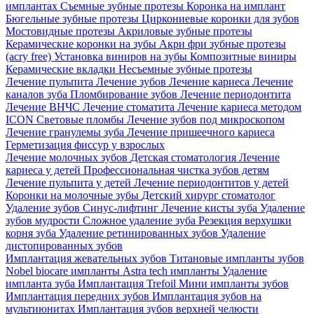
имплантах
Съемные зубные протезы
Коронка на имплант
Бюгельные зубные протезы
Циркониевые коронки для зубов
Мостовидные протезы
Акриловые зубные протезы
Керамические коронки на зубы
Акри фри зубные протезы
(acry free)
Установка виниров на зубы
Композитные виниры
Керамические вкладки
Несъемные зубные протезы
Лечение пульпита
Лечение зубов
Лечение кариеса
Лечение
каналов зуба
Пломбирование зубов
Лечение периодонтита
Лечение ВНЧС
Лечение стоматита
Лечение кариеса методом
ICON
Световые пломбы
Лечение зубов под микроскопом
Лечение гранулемы зуба
Лечение пришеечного кариеса
Герметизация фиссур у взрослых
Лечение молочных зубов
Детская стоматология
Лечение
кариеса у детей
Профессиональная чистка зубов детям
Лечение пульпита у детей
Лечение периодонтитов у детей
Коронки на молочные зубы
Детский хирург стоматолог
Удаление зубов
Синус-лифтинг
Лечение кисты зуба
Удаление
зубов мудрости
Сложное удаление зуба
Резекция верхушки
корня зуба
Удаление ретинированных зубов
Удаление
дистопированных зубов
Имплантация жевательных зубов
Титановые импланты зубов
Nobel biocare импланты
Astra tech импланты
Удаление
импланта зуба
Имплантация Trefoil
Мини импланты зубов
Имплантация передних зубов
Имплантация зубов на
мультиюнитах
Имплантация зубов верхней челюсти