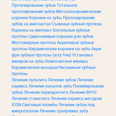
Протезирование зубов
Тотальное
протезирование зубов
Металлокерамические
коронки
Коронки на зубы
Протезирование
зубов на имплантах
Съемные зубные протезы
Коронка на имплант
Бюгельные зубные
протезы
Циркониевые коронки для зубов
Мостовидные протезы
Акриловые зубные
протезы
Керамические коронки на зубы
Акри
фри зубные протезы (acry free)
Установка
виниров на зубы
Композитные виниры
Керамические вкладки
Несъемные зубные
протезы
Лечение пульпита
Лечение зубов
Лечение
кариеса
Лечение каналов зуба
Пломбирование
зубов
Лечение периодонтита
Лечение ВНЧС
Лечение стоматита
Лечение кариеса методом
ICON
Световые пломбы
Лечение зубов под
микроскопом
Лечение гранулемы зуба