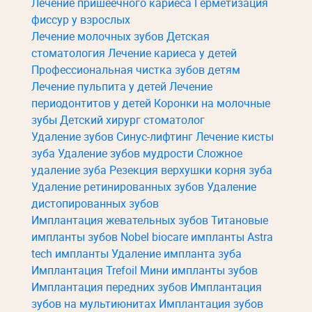
Лечение пришеечного кариеса
Герметизация
фиссур у взрослых
Лечение молочных зубов
Детская
стоматология
Лечение кариеса у детей
Профессиональная чистка зубов детям
Лечение пульпита у детей
Лечение
периодонтитов у детей
Коронки на молочные
зубы
Детский хирург стоматолог
Удаление зубов
Синус-лифтинг
Лечение кисты
зуба
Удаление зубов мудрости
Сложное
удаление зуба
Резекция верхушки корня зуба
Удаление ретинированных зубов
Удаление
дистопированных зубов
Имплантация жевательных зубов
Титановые
импланты зубов
Nobel biocare импланты
Astra
tech импланты
Удаление импланта зуба
Имплантация Trefoil
Мини импланты зубов
Имплантация передних зубов
Имплантация
зубов на мультиюнитах
Имплантация зубов