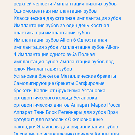
верхней челюсти
Имплантация нижних зубов
Одномоментная имплантация зубов
Классическая двухэтапная имплантация зубов
Имплантация зубов за один день
Костная
пластика при имплантации зубов
Имплантация зубов All-on-6
Одноэтапная
имплантация зубов
Имплантация зубов All-on-
4
Имплантация одного зуба
Полная
имплантация зубов
Имплантация зубов под
ключ
Имплантация зубов
Установка брекетов
Металлические брекеты
Самолигирующие брекеты
Сапфировые
брекеты
Каппы от бруксизма
Установка
ортодонтического кольца
Установка
ортодонтических винтов
Аппарат Марко Росса
Аппарат Твин Блок
Ретейнеры для зубов
Врач
ортодонт для взрослых
Окклюзионные
накладки
Элайнеры для выравнивания зубов
Операция по исправлению прикуса
Каппы для