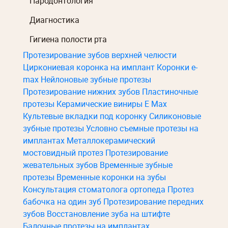
Пародонтология
Диагностика
Гигиена полости рта
Протезирование зубов верхней челюсти
Циркониевая коронка на имплант
Коронки e-
max
Нейлоновые зубные протезы
Протезирование нижних зубов
Пластиночные
протезы
Керамические виниры E Max
Культевые вкладки под коронку
Силиконовые
зубные протезы
Условно съемные протезы на
имплантах
Металлокерамический
мостовидный протез
Протезирование
жевательных зубов
Временные зубные
протезы
Временные коронки на зубы
Консультация стоматолога ортопеда
Протез
бабочка на один зуб
Протезирование передних
зубов
Восстановление зуба на штифте
Балочные протезы на имплантах