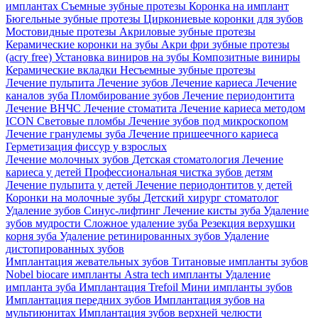
имплантах
Съемные зубные протезы
Коронка на имплант
Бюгельные зубные протезы
Циркониевые коронки для зубов
Мостовидные протезы
Акриловые зубные протезы
Керамические коронки на зубы
Акри фри зубные протезы
(acry free)
Установка виниров на зубы
Композитные виниры
Керамические вкладки
Несъемные зубные протезы
Лечение пульпита
Лечение зубов
Лечение кариеса
Лечение
каналов зуба
Пломбирование зубов
Лечение периодонтита
Лечение ВНЧС
Лечение стоматита
Лечение кариеса методом
ICON
Световые пломбы
Лечение зубов под микроскопом
Лечение гранулемы зуба
Лечение пришеечного кариеса
Герметизация фиссур у взрослых
Лечение молочных зубов
Детская стоматология
Лечение
кариеса у детей
Профессиональная чистка зубов детям
Лечение пульпита у детей
Лечение периодонтитов у детей
Коронки на молочные зубы
Детский хирург стоматолог
Удаление зубов
Синус-лифтинг
Лечение кисты зуба
Удаление
зубов мудрости
Сложное удаление зуба
Резекция верхушки
корня зуба
Удаление ретинированных зубов
Удаление
дистопированных зубов
Имплантация жевательных зубов
Титановые импланты зубов
Nobel biocare импланты
Astra tech импланты
Удаление
импланта зуба
Имплантация Trefoil
Мини импланты зубов
Имплантация передних зубов
Имплантация зубов на
мультиюнитах
Имплантация зубов верхней челюсти