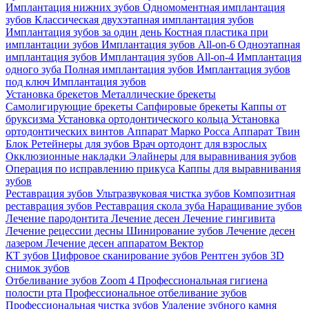
Имплантация нижних зубов
Одномоментная имплантация
зубов
Классическая двухэтапная имплантация зубов
Имплантация зубов за один день
Костная пластика при
имплантации зубов
Имплантация зубов All-on-6
Одноэтапная
имплантация зубов
Имплантация зубов All-on-4
Имплантация
одного зуба
Полная имплантация зубов
Имплантация зубов
под ключ
Имплантация зубов
Установка брекетов
Металлические брекеты
Самолигирующие брекеты
Сапфировые брекеты
Каппы от
бруксизма
Установка ортодонтического кольца
Установка
ортодонтических винтов
Аппарат Марко Росса
Аппарат Твин
Блок
Ретейнеры для зубов
Врач ортодонт для взрослых
Окклюзионные накладки
Элайнеры для выравнивания зубов
Операция по исправлению прикуса
Каппы для выравнивания
зубов
Реставрация зубов
Ультразвуковая чистка зубов
Композитная
реставрация зубов
Реставрация скола зуба
Наращивание зубов
Лечение пародонтита
Лечение десен
Лечение гингивита
Лечение рецессии десны
Шинирование зубов
Лечение десен
лазером
Лечение десен аппаратом Вектор
КТ зубов
Цифровое сканирование зубов
Рентген зубов
3D
снимок зубов
Отбеливание зубов Zoom 4
Профессиональная гигиена
полости рта
Профессиональное отбеливание зубов
Профессиональная чистка зубов
Удаление зубного камня