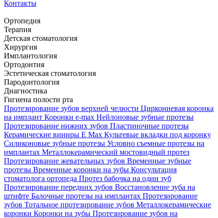
Контакты
Ортопедия
Терапия
Детская стоматология
Хирургия
Имплантология
Ортодонтия
Эстетическая стоматология
Пародонтология
Диагностика
Гигиена полости рта
Протезирование зубов верхней челюсти
Циркониевая коронка
на имплант
Коронки e-max
Нейлоновые зубные протезы
Протезирование нижних зубов
Пластиночные протезы
Керамические виниры E Max
Культевые вкладки под коронку
Силиконовые зубные протезы
Условно съемные протезы на
имплантах
Металлокерамический мостовидный протез
Протезирование жевательных зубов
Временные зубные
протезы
Временные коронки на зубы
Консультация
стоматолога ортопеда
Протез бабочка на один зуб
Протезирование передних зубов
Восстановление зуба на
штифте
Балочные протезы на имплантах
Протезирование
зубов
Тотальное протезирование зубов
Металлокерамические
коронки
Коронки на зубы
Протезирование зубов на