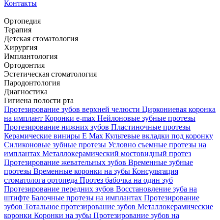
Контакты
Ортопедия
Терапия
Детская стоматология
Хирургия
Имплантология
Ортодонтия
Эстетическая стоматология
Пародонтология
Диагностика
Гигиена полости рта
Протезирование зубов верхней челюсти
Циркониевая коронка
на имплант
Коронки e-max
Нейлоновые зубные протезы
Протезирование нижних зубов
Пластиночные протезы
Керамические виниры E Max
Культевые вкладки под коронку
Силиконовые зубные протезы
Условно съемные протезы на
имплантах
Металлокерамический мостовидный протез
Протезирование жевательных зубов
Временные зубные
протезы
Временные коронки на зубы
Консультация
стоматолога ортопеда
Протез бабочка на один зуб
Протезирование передних зубов
Восстановление зуба на
штифте
Балочные протезы на имплантах
Протезирование
зубов
Тотальное протезирование зубов
Металлокерамические
коронки
Коронки на зубы
Протезирование зубов на