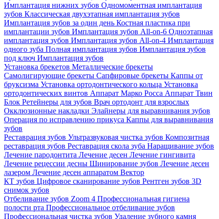
Имплантация нижних зубов
Одномоментная имплантация
зубов
Классическая двухэтапная имплантация зубов
Имплантация зубов за один день
Костная пластика при
имплантации зубов
Имплантация зубов All-on-6
Одноэтапная
имплантация зубов
Имплантация зубов All-on-4
Имплантация
одного зуба
Полная имплантация зубов
Имплантация зубов
под ключ
Имплантация зубов
Установка брекетов
Металлические брекеты
Самолигирующие брекеты
Сапфировые брекеты
Каппы от
бруксизма
Установка ортодонтического кольца
Установка
ортодонтических винтов
Аппарат Марко Росса
Аппарат Твин
Блок
Ретейнеры для зубов
Врач ортодонт для взрослых
Окклюзионные накладки
Элайнеры для выравнивания зубов
Операция по исправлению прикуса
Каппы для выравнивания
зубов
Реставрация зубов
Ультразвуковая чистка зубов
Композитная
реставрация зубов
Реставрация скола зуба
Наращивание зубов
Лечение пародонтита
Лечение десен
Лечение гингивита
Лечение рецессии десны
Шинирование зубов
Лечение десен
лазером
Лечение десен аппаратом Вектор
КТ зубов
Цифровое сканирование зубов
Рентген зубов
3D
снимок зубов
Отбеливание зубов Zoom 4
Профессиональная гигиена
полости рта
Профессиональное отбеливание зубов
Профессиональная чистка зубов
Удаление зубного камня