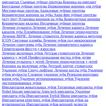
имплантах
Съемные зубные протезы
Коронка на имплант
Бюгельные зубные протезы
Циркониевые коронки для зубов
Мостовидные протезы
Акриловые зубные протезы
Керамические коронки на зубы
Акри фри зубные протезы
(acry free)
Установка виниров на зубы
Композитные виниры
Керамические вкладки
Несъемные зубные протезы
Лечение пульпита
Лечение зубов
Лечение кариеса
Лечение
каналов зуба
Пломбирование зубов
Лечение периодонтита
Лечение ВНЧС
Лечение стоматита
Лечение кариеса методом
ICON
Световые пломбы
Лечение зубов под микроскопом
Лечение гранулемы зуба
Лечение пришеечного кариеса
Герметизация фиссур у взрослых
Лечение молочных зубов
Детская стоматология
Лечение
кариеса у детей
Профессиональная чистка зубов детям
Лечение пульпита у детей
Лечение периодонтитов у детей
Коронки на молочные зубы
Детский хирург стоматолог
Удаление зубов
Синус-лифтинг
Лечение кисты зуба
Удаление
зубов мудрости
Сложное удаление зуба
Резекция верхушки
корня зуба
Удаление ретинированных зубов
Удаление
дистопированных зубов
Имплантация жевательных зубов
Титановые импланты зубов
Nobel biocare импланты
Astra tech импланты
Удаление
импланта зуба
Имплантация Trefoil
Мини импланты зубов
Имплантация передних зубов
Имплантация зубов на
мультиюнитах
Имплантация зубов верхней челюсти