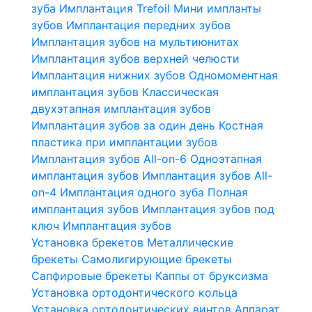
зуба
Имплантация Trefoil
Мини импланты
зубов
Имплантация передних зубов
Имплантация зубов на мультиюнитах
Имплантация зубов верхней челюсти
Имплантация нижних зубов
Одномоментная
имплантация зубов
Классическая
двухэтапная имплантация зубов
Имплантация зубов за один день
Костная
пластика при имплантации зубов
Имплантация зубов All-on-6
Одноэтапная
имплантация зубов
Имплантация зубов All-
on-4
Имплантация одного зуба
Полная
имплантация зубов
Имплантация зубов под
ключ
Имплантация зубов
Установка брекетов
Металлические
брекеты
Самолигирующие брекеты
Сапфировые брекеты
Каппы от бруксизма
Установка ортодонтического кольца
Установка ортодонтических винтов
Аппарат