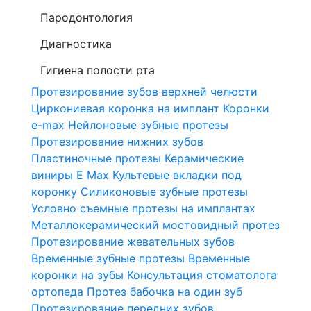
Пародонтология
Диагностика
Гигиена полости рта
Протезирование зубов верхней челюсти
Циркониевая коронка на имплант
Коронки
e-max
Нейлоновые зубные протезы
Протезирование нижних зубов
Пластиночные протезы
Керамические
виниры E Max
Культевые вкладки под
коронку
Силиконовые зубные протезы
Условно съемные протезы на имплантах
Металлокерамический мостовидный протез
Протезирование жевательных зубов
Временные зубные протезы
Временные
коронки на зубы
Консультация стоматолога
ортопеда
Протез бабочка на один зуб
Протезирование передних зубов