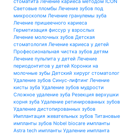
стоматита
Лечение кариеса методом ICON
Световые пломбы
Лечение зубов под
микроскопом
Лечение гранулемы зуба
Лечение пришеечного кариеса
Герметизация фиссур у взрослых
Лечение молочных зубов
Детская
стоматология
Лечение кариеса у детей
Профессиональная чистка зубов детям
Лечение пульпита у детей
Лечение
периодонтитов у детей
Коронки на
молочные зубы
Детский хирург стоматолог
Удаление зубов
Синус-лифтинг
Лечение
кисты зуба
Удаление зубов мудрости
Сложное удаление зуба
Резекция верхушки
корня зуба
Удаление ретинированных зубов
Удаление дистопированных зубов
Имплантация жевательных зубов
Титановые
импланты зубов
Nobel biocare импланты
Astra tech импланты
Удаление импланта