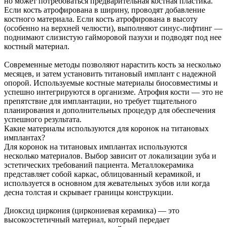
но может потребоваться предварительная костная пластика.
Если кость атрофирована в ширину, проводят добавление
костного материала. Если кость атрофирована в высоту
(особенно на верхней челюсти), выполняют синус-лифтинг —
поднимают слизистую гайморовой пазухи и подводят под нее
костный материал.
Современные методы позволяют нарастить кость за несколько
месяцев, и затем установить титановый имплант с надежной
опорой. Используемые костные материалы биосовместимы и
успешно интегрируются в организме. Атрофия кости — это не
препятствие для имплантации, но требует тщательного
планирования и дополнительных процедур для обеспечения
успешного результата.
Какие материалы используются для коронок на титановых
имплантах?
Для коронок на титановых имплантах используются
несколько материалов. Выбор зависит от локализации зуба и
эстетических требований пациента. Металлокерамика
представляет собой каркас, облицованный керамикой, и
используется в основном для жевательных зубов или когда
десна толстая и скрывает границы конструкции.
Диоксид циркония (циркониевая керамика) — это
высокоэстетичный материал, который передает