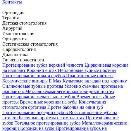
Контакты
Ортопедия
Терапия
Детская стоматология
Хирургия
Имплантология
Ортодонтия
Эстетическая стоматология
Пародонтология
Диагностика
Гигиена полости рта
Протезирование зубов верхней челюсти
Циркониевая коронка
на имплант
Коронки e-max
Нейлоновые зубные протезы
Протезирование нижних зубов
Пластиночные протезы
Керамические виниры E Max
Культевые вкладки под коронку
Силиконовые зубные протезы
Условно съемные протезы на
имплантах
Металлокерамический мостовидный протез
Протезирование жевательных зубов
Временные зубные
протезы
Временные коронки на зубы
Консультация
стоматолога ортопеда
Протез бабочка на один зуб
Протезирование передних зубов
Восстановление зуба на
штифте
Балочные протезы на имплантах
Протезирование
зубов
Тотальное протезирование зубов
Металлокерамические
коронки
Коронки на зубы
Протезирование зубов на