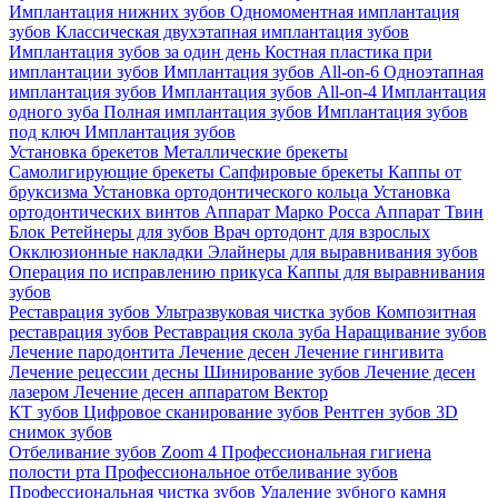
Имплантация нижних зубов
Одномоментная имплантация
зубов
Классическая двухэтапная имплантация зубов
Имплантация зубов за один день
Костная пластика при
имплантации зубов
Имплантация зубов All-on-6
Одноэтапная
имплантация зубов
Имплантация зубов All-on-4
Имплантация
одного зуба
Полная имплантация зубов
Имплантация зубов
под ключ
Имплантация зубов
Установка брекетов
Металлические брекеты
Самолигирующие брекеты
Сапфировые брекеты
Каппы от
бруксизма
Установка ортодонтического кольца
Установка
ортодонтических винтов
Аппарат Марко Росса
Аппарат Твин
Блок
Ретейнеры для зубов
Врач ортодонт для взрослых
Окклюзионные накладки
Элайнеры для выравнивания зубов
Операция по исправлению прикуса
Каппы для выравнивания
зубов
Реставрация зубов
Ультразвуковая чистка зубов
Композитная
реставрация зубов
Реставрация скола зуба
Наращивание зубов
Лечение пародонтита
Лечение десен
Лечение гингивита
Лечение рецессии десны
Шинирование зубов
Лечение десен
лазером
Лечение десен аппаратом Вектор
КТ зубов
Цифровое сканирование зубов
Рентген зубов
3D
снимок зубов
Отбеливание зубов Zoom 4
Профессиональная гигиена
полости рта
Профессиональное отбеливание зубов
Профессиональная чистка зубов
Удаление зубного камня