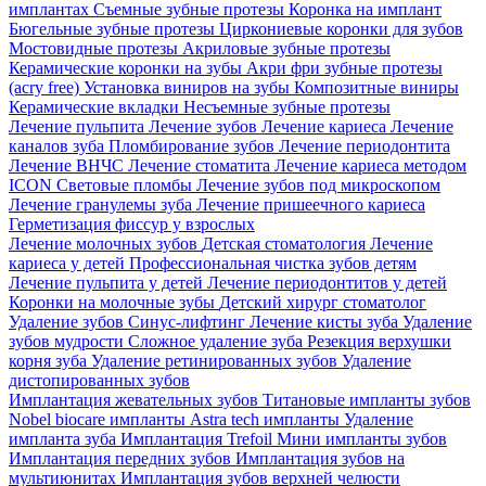
имплантах
Съемные зубные протезы
Коронка на имплант
Бюгельные зубные протезы
Циркониевые коронки для зубов
Мостовидные протезы
Акриловые зубные протезы
Керамические коронки на зубы
Акри фри зубные протезы
(acry free)
Установка виниров на зубы
Композитные виниры
Керамические вкладки
Несъемные зубные протезы
Лечение пульпита
Лечение зубов
Лечение кариеса
Лечение
каналов зуба
Пломбирование зубов
Лечение периодонтита
Лечение ВНЧС
Лечение стоматита
Лечение кариеса методом
ICON
Световые пломбы
Лечение зубов под микроскопом
Лечение гранулемы зуба
Лечение пришеечного кариеса
Герметизация фиссур у взрослых
Лечение молочных зубов
Детская стоматология
Лечение
кариеса у детей
Профессиональная чистка зубов детям
Лечение пульпита у детей
Лечение периодонтитов у детей
Коронки на молочные зубы
Детский хирург стоматолог
Удаление зубов
Синус-лифтинг
Лечение кисты зуба
Удаление
зубов мудрости
Сложное удаление зуба
Резекция верхушки
корня зуба
Удаление ретинированных зубов
Удаление
дистопированных зубов
Имплантация жевательных зубов
Титановые импланты зубов
Nobel biocare импланты
Astra tech импланты
Удаление
импланта зуба
Имплантация Trefoil
Мини импланты зубов
Имплантация передних зубов
Имплантация зубов на
мультиюнитах
Имплантация зубов верхней челюсти