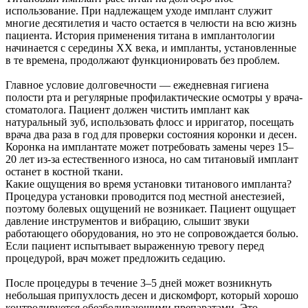
использование. При надлежащем уходе имплант служит
многие десятилетия и часто остается в челюсти на всю жизнь
пациента. История применения титана в имплантологии
начинается с середины XX века, и импланты, установленные
в те времена, продолжают функционировать без проблем.
Главное условие долговечности — ежедневная гигиена
полости рта и регулярные профилактические осмотры у врача-
стоматолога. Пациент должен чистить имплант как
натуральный зуб, использовать флосс и ирригатор, посещать
врача два раза в год для проверки состояния коронки и десен.
Коронка на имплантате может потребовать замены через 15–
20 лет из-за естественного износа, но сам титановый имплант
останет в костной ткани.
Какие ощущения во время установки титанового импланта?
Процедура установки проводится под местной анестезией,
поэтому болевых ощущений не возникает. Пациент ощущает
давление инструментов и вибрацию, слышит звуки
работающего оборудования, но это не сопровождается болью.
Если пациент испытывает выраженную тревогу перед
процедурой, врач может предложить седацию.
После процедуры в течение 3–5 дней может возникнуть
небольшая припухлость десен и дискомфорт, который хорошо
контролируется обезболивающими препаратами. Это