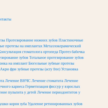
нтакты
Терапия
тезы
Протезирование нижних зубов
Пластиночные
ые протезы на имплантах
Металлокерамический
Консультация стоматолога ортопеда
Протез бабочка
езирование зубов
Тотальное протезирование зубов
онка на имплант
Бюгельные зубные протезы
Акри фри зубные протезы (acry free)
Установка
ита
Лечение ВНЧС
Лечение стоматита
Лечение
ечного кариеса
Герметизация фиссур у взрослых
ение пульпита у детей
Лечение периодонтитов у
хушки корня зуба
Удаление ретинированных зубов