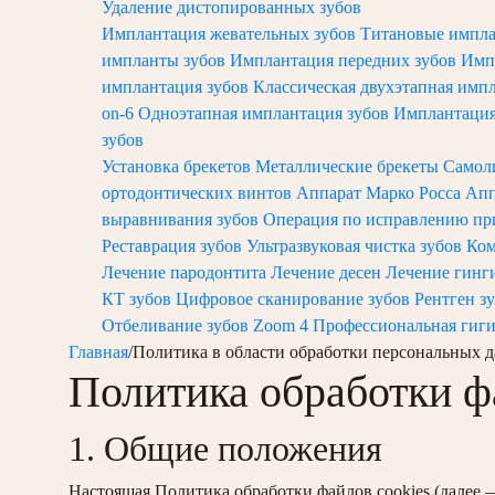
Удаление дистопированных зубов
Имплантация жевательных зубов
Титановые импл
импланты зубов
Имплантация передних зубов
Имп
имплантация зубов
Классическая двухэтапная имп
on-6
Одноэтапная имплантация зубов
Имплантация 
зубов
Установка брекетов
Металлические брекеты
Самол
ортодонтических винтов
Аппарат Марко Росса
Апп
выравнивания зубов
Операция по исправлению пр
Реставрация зубов
Ультразвуковая чистка зубов
Ком
Лечение пародонтита
Лечение десен
Лечение гинг
КТ зубов
Цифровое сканирование зубов
Рентген з
Отбеливание зубов Zoom 4
Профессиональная гиги
Главная
/
Политика в области обработки персональных 
Политика обработки ф
1. Общие положения
Настоящая Политика обработки файлов cookies (далее