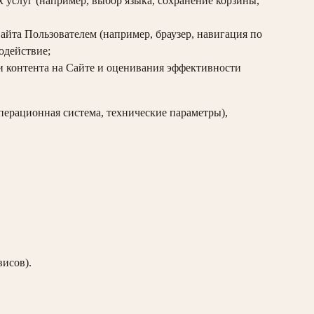
услуг (например, выбор языка, сохранение корзины,
йта Пользователем (например, браузер, навигация по
одействие;
и контента на Сайте и оценивания эффективности
перационная система, технические параметры),
висов).