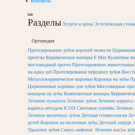
Контакты
Разделы
Услуги и цены
Эстетическая стом
Ортопедия
Протезирование зубов верхней челюсти
Циркониев
протезы
Керамические виниры E Max
Культевые в
мостовидный протез
Протезирование жевательных
на один зуб
Протезирование передних зубов
Восст
Металлокерамические коронки
Коронки на зубы
Пр
Циркониевые коронки для зубов
Мостовидные про
виниров на зубы
Композитные виниры
Керамичес
Лечение пульпита
Лечение зубов
Лечение кариеса
кариеса методом ICON
Световые пломбы
Лечение 
Лечение молочных зубов
Детская стоматология
Леч
детей
Коронки на молочные зубы
Детский хирург 
Удаление зубов
Синус-лифтинг
Лечение кисты зуб