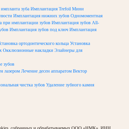
 импланта зуба
Имплантация Trefoil
Мини
елюсти
Имплантация нижних зубов
Одномоментная
ка при имплантации зубов
Имплантация зубов All-
зубов
Имплантация зубов под ключ
Имплантация
становка ортодонтического кольца
Установка
ых
Окклюзионные накладки
Элайнеры для
е зубов
ен лазером
Лечение десен аппаратом Вектор
ональная чистка зубов
Удаление зубного камня
 cookies, собранных и обрабатываемых ООО «НМК», ИНН