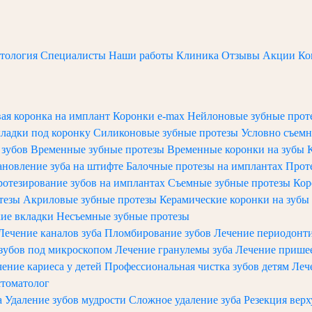
атология
Специалисты
Наши работы
Клиника
Отзывы
Акции
Ко
ая коронка на имплант
Коронки e-max
Нейлоновые зубные про
кладки под коронку
Силиконовые зубные протезы
Условно съемн
 зубов
Временные зубные протезы
Временные коронки на зубы
ановление зуба на штифте
Балочные протезы на имплантах
Прот
отезирование зубов на имплантах
Съемные зубные протезы
Кор
тезы
Акриловые зубные протезы
Керамические коронки на зубы
кие вкладки
Несъемные зубные протезы
Лечение каналов зуба
Пломбирование зубов
Лечение периодонт
зубов под микроскопом
Лечение гранулемы зуба
Лечение прише
ение кариеса у детей
Профессиональная чистка зубов детям
Леч
стоматолог
а
Удаление зубов мудрости
Сложное удаление зуба
Резекция вер