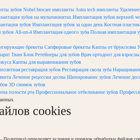
анты зубов
Nobel biocare импланты
Astra tech импланты
Удаление
лантация зубов на мультиюнитах
Имплантация зубов верхней ч
лантация зубов
Имплантация зубов за один день
Костная пласти
зубов All-on-4
Имплантация одного зуба
Полная имплантация 
игирующие брекеты
Сапфировые брекеты
Каппы от бруксизма
У
арат Твин Блок
Ретейнеры для зубов
Врач ортодонт для взросл
икуса
Каппы для выравнивания зубов
позитная реставрация зубов
Реставрация скола зуба
Наращивани
ивита
Лечение рецессии десны
Шинирование зубов
Лечение дес
убов
3D снимок зубов
ена полости рта
Профессиональное отбеливание зубов
Професси
данных
айлов cookies
 — Политика) определяет условия и порядок обработки файлов