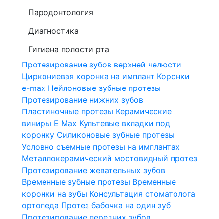
Пародонтология
Диагностика
Гигиена полости рта
Протезирование зубов верхней челюсти
Циркониевая коронка на имплант
Коронки
e-max
Нейлоновые зубные протезы
Протезирование нижних зубов
Пластиночные протезы
Керамические
виниры E Max
Культевые вкладки под
коронку
Силиконовые зубные протезы
Условно съемные протезы на имплантах
Металлокерамический мостовидный протез
Протезирование жевательных зубов
Временные зубные протезы
Временные
коронки на зубы
Консультация стоматолога
ортопеда
Протез бабочка на один зуб
Протезирование передних зубов