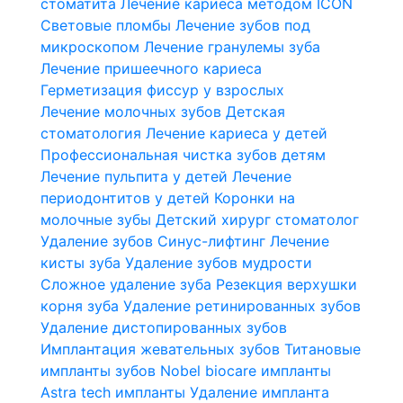
стоматита
Лечение кариеса методом ICON
Световые пломбы
Лечение зубов под
микроскопом
Лечение гранулемы зуба
Лечение пришеечного кариеса
Герметизация фиссур у взрослых
Лечение молочных зубов
Детская
стоматология
Лечение кариеса у детей
Профессиональная чистка зубов детям
Лечение пульпита у детей
Лечение
периодонтитов у детей
Коронки на
молочные зубы
Детский хирург стоматолог
Удаление зубов
Синус-лифтинг
Лечение
кисты зуба
Удаление зубов мудрости
Сложное удаление зуба
Резекция верхушки
корня зуба
Удаление ретинированных зубов
Удаление дистопированных зубов
Имплантация жевательных зубов
Титановые
импланты зубов
Nobel biocare импланты
Astra tech импланты
Удаление импланта