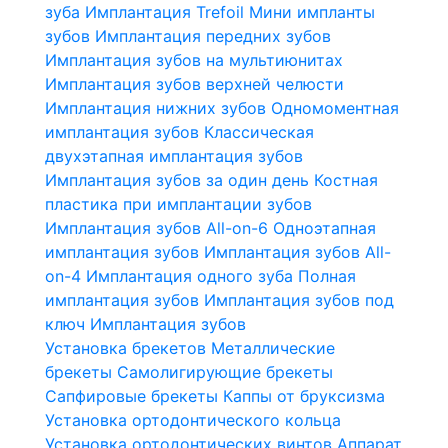
зуба
Имплантация Trefoil
Мини импланты
зубов
Имплантация передних зубов
Имплантация зубов на мультиюнитах
Имплантация зубов верхней челюсти
Имплантация нижних зубов
Одномоментная
имплантация зубов
Классическая
двухэтапная имплантация зубов
Имплантация зубов за один день
Костная
пластика при имплантации зубов
Имплантация зубов All-on-6
Одноэтапная
имплантация зубов
Имплантация зубов All-
on-4
Имплантация одного зуба
Полная
имплантация зубов
Имплантация зубов под
ключ
Имплантация зубов
Установка брекетов
Металлические
брекеты
Самолигирующие брекеты
Сапфировые брекеты
Каппы от бруксизма
Установка ортодонтического кольца
Установка ортодонтических винтов
Аппарат