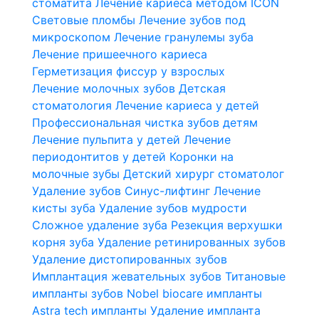
стоматита
Лечение кариеса методом ICON
Световые пломбы
Лечение зубов под
микроскопом
Лечение гранулемы зуба
Лечение пришеечного кариеса
Герметизация фиссур у взрослых
Лечение молочных зубов
Детская
стоматология
Лечение кариеса у детей
Профессиональная чистка зубов детям
Лечение пульпита у детей
Лечение
периодонтитов у детей
Коронки на
молочные зубы
Детский хирург стоматолог
Удаление зубов
Синус-лифтинг
Лечение
кисты зуба
Удаление зубов мудрости
Сложное удаление зуба
Резекция верхушки
корня зуба
Удаление ретинированных зубов
Удаление дистопированных зубов
Имплантация жевательных зубов
Титановые
импланты зубов
Nobel biocare импланты
Astra tech импланты
Удаление импланта