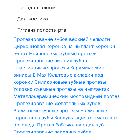
Пародонтология
Диагностика
Гигиена полости рта
Протезирование зубов верхней челюсти
Циркониевая коронка на имплант
Коронки
e-max
Нейлоновые зубные протезы
Протезирование нижних зубов
Пластиночные протезы
Керамические
виниры E Max
Культевые вкладки под
коронку
Силиконовые зубные протезы
Условно съемные протезы на имплантах
Металлокерамический мостовидный протез
Протезирование жевательных зубов
Временные зубные протезы
Временные
коронки на зубы
Консультация стоматолога
ортопеда
Протез бабочка на один зуб
Протезирование передних зубов