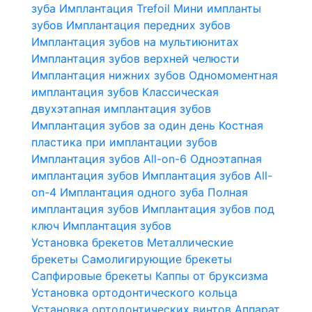
зуба
Имплантация Trefoil
Мини импланты
зубов
Имплантация передних зубов
Имплантация зубов на мультиюнитах
Имплантация зубов верхней челюсти
Имплантация нижних зубов
Одномоментная
имплантация зубов
Классическая
двухэтапная имплантация зубов
Имплантация зубов за один день
Костная
пластика при имплантации зубов
Имплантация зубов All-on-6
Одноэтапная
имплантация зубов
Имплантация зубов All-
on-4
Имплантация одного зуба
Полная
имплантация зубов
Имплантация зубов под
ключ
Имплантация зубов
Установка брекетов
Металлические
брекеты
Самолигирующие брекеты
Сапфировые брекеты
Каппы от бруксизма
Установка ортодонтического кольца
Установка ортодонтических винтов
Аппарат