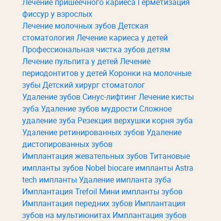
Лечение пришеечного кариеса
Герметизация
фиссур у взрослых
Лечение молочных зубов
Детская
стоматология
Лечение кариеса у детей
Профессиональная чистка зубов детям
Лечение пульпита у детей
Лечение
периодонтитов у детей
Коронки на молочные
зубы
Детский хирург стоматолог
Удаление зубов
Синус-лифтинг
Лечение кисты
зуба
Удаление зубов мудрости
Сложное
удаление зуба
Резекция верхушки корня зуба
Удаление ретинированных зубов
Удаление
дистопированных зубов
Имплантация жевательных зубов
Титановые
импланты зубов
Nobel biocare импланты
Astra
tech импланты
Удаление импланта зуба
Имплантация Trefoil
Мини импланты зубов
Имплантация передних зубов
Имплантация
зубов на мультиюнитах
Имплантация зубов