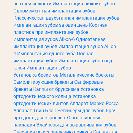
верхней челюсти
Имплантация нижних зубов
Одномоментная имплантация зубов
Классическая двухэтапная имплантация зубов
Имплантация зубов за один день
Костная
пластика при имплантации зубов
Имплантация зубов All-on-6
Одноэтапная
имплантация зубов
Имплантация зубов All-on-
4
Имплантация одного зуба
Полная
имплантация зубов
Имплантация зубов под
ключ
Имплантация зубов
Установка брекетов
Металлические брекеты
Самолигирующие брекеты
Сапфировые
брекеты
Каппы от бруксизма
Установка
ортодонтического кольца
Установка
ортодонтических винтов
Аппарат Марко Росса
Аппарат Твин Блок
Ретейнеры для зубов
Врач
ортодонт для взрослых
Окклюзионные
накладки
Элайнеры для выравнивания зубов
Операция по исправлению прикуса
Каппы для