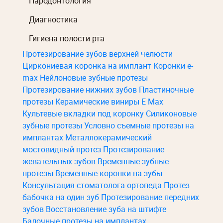
Пародонтология
Диагностика
Гигиена полости рта
Протезирование зубов верхней челюсти
Циркониевая коронка на имплант
Коронки e-
max
Нейлоновые зубные протезы
Протезирование нижних зубов
Пластиночные
протезы
Керамические виниры E Max
Культевые вкладки под коронку
Силиконовые
зубные протезы
Условно съемные протезы на
имплантах
Металлокерамический
мостовидный протез
Протезирование
жевательных зубов
Временные зубные
протезы
Временные коронки на зубы
Консультация стоматолога ортопеда
Протез
бабочка на один зуб
Протезирование передних
зубов
Восстановление зуба на штифте
Балочные протезы на имплантах