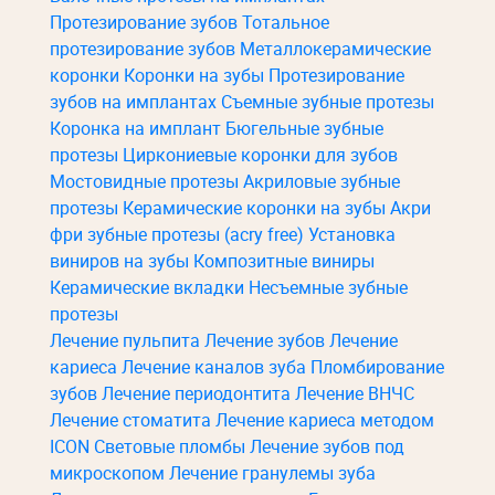
Протезирование зубов
Тотальное
протезирование зубов
Металлокерамические
коронки
Коронки на зубы
Протезирование
зубов на имплантах
Съемные зубные протезы
Коронка на имплант
Бюгельные зубные
протезы
Циркониевые коронки для зубов
Мостовидные протезы
Акриловые зубные
протезы
Керамические коронки на зубы
Акри
фри зубные протезы (acry free)
Установка
виниров на зубы
Композитные виниры
Керамические вкладки
Несъемные зубные
протезы
Лечение пульпита
Лечение зубов
Лечение
кариеса
Лечение каналов зуба
Пломбирование
зубов
Лечение периодонтита
Лечение ВНЧС
Лечение стоматита
Лечение кариеса методом
ICON
Световые пломбы
Лечение зубов под
микроскопом
Лечение гранулемы зуба